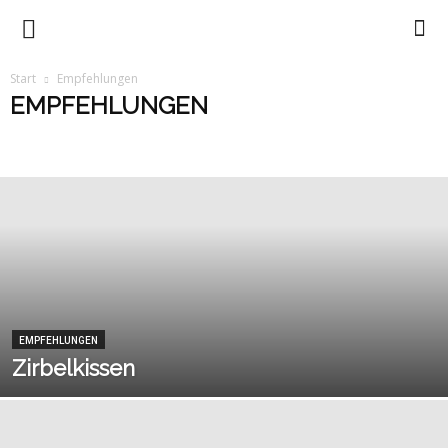
Trennkost
Start
Empfehlungen
EMPFEHLUNGEN
mit
Abnehmen
Allgemein
Backbuch
Basenbuch
Blog
Bücher
Empfehlungen
Erfolgsgeschichten
Gesundheit
Home
Job
Lebensmittel-Liste
Partner
Service
Startseite
Thermomix
Ursula
Trennkost
Ursula Summ
Summ
EMPFEHLUNGEN
Zirbelkissen