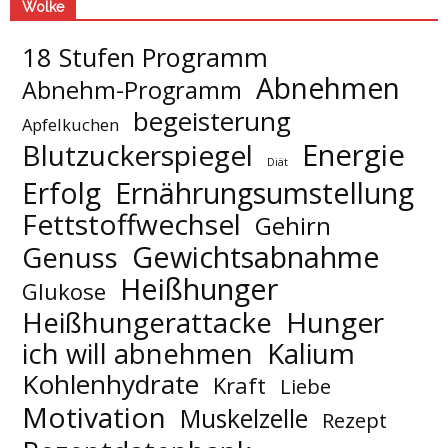
Wolke
18 Stufen Programm
Abnehmen
Abnehm-Programm
begeisterung
Apfelkuchen
Energie
Blutzuckerspiegel
Diät
Erfolg
Ernährungsumstellung
Fettstoffwechsel
Gehirn
Gewichtsabnahme
Genuss
Heißhunger
Glukose
Hunger
Heißhungerattacke
Kalium
ich will abnehmen
Kohlenhydrate
Kraft
Liebe
Motivation
Muskelzelle
Rezept