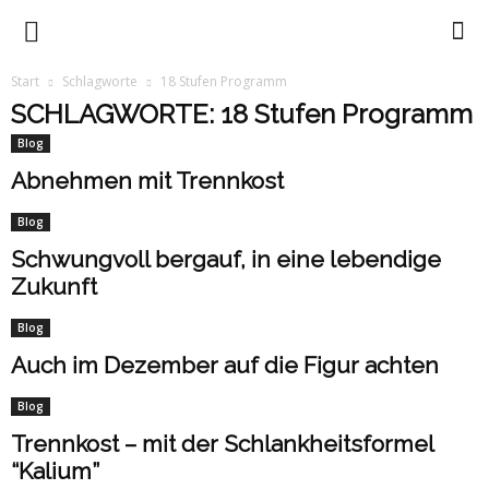
Trennkost
Start
Schlagworte
18 Stufen Programm
SCHLAGWORTE: 18 Stufen Programm
mit
Blog
Abnehmen mit Trennkost
Ursula
Blog
Schwungvoll bergauf, in eine lebendige
Zukunft
Summ
Blog
Auch im Dezember auf die Figur achten
Blog
Trennkost – mit der Schlankheitsformel
“Kalium”