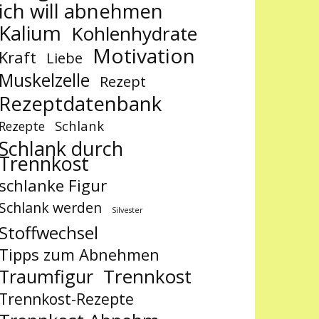
ich will abnehmen
Kalium
Kohlenhydrate
Motivation
Kraft
Liebe
Muskelzelle
Rezept
Rezeptdatenbank
Schlank
Rezepte
Schlank durch
Trennkost
schlanke Figur
Schlank werden
Silvester
Stoffwechsel
Tipps zum Abnehmen
Trennkost
Traumfigur
Trennkost-Rezepte