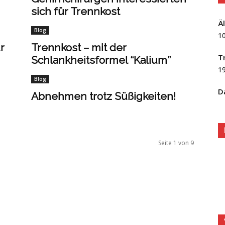
sich für Trennkost
Ä
Blog
1
r
Trennkost – mit der
T
Schlankheitsformel “Kalium”
1
Blog
D
Abnehmen trotz Süßigkeiten!
Seite 1 von 9