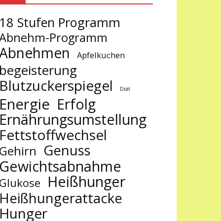
18 Stufen Programm
Abnehm-Programm
Abnehmen
Apfelkuchen
begeisterung
Blutzuckerspiegel
Diät
Energie
Erfolg
Ernährungsumstellung
Fettstoffwechsel
Genuss
Gehirn
Gewichtsabnahme
Heißhunger
Glukose
Heißhungerattacke
Hunger