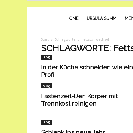
Trennkost
HOME
URSULA SUMM
MEI
Start
Schlagworte
Fettstoffwechsel
mit
SCHLAGWORTE: Fetts
Blog
Ursula
In der Küche schneiden wie ein
Profi
Blog
Summ
Fastenzeit-Den Körper mit
Trennkost reinigen
Blog
Schlank ins neue Jahr