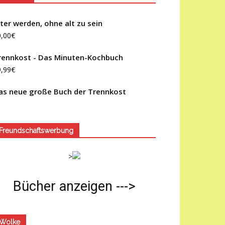
lter werden, ohne alt zu sein
0,00
€
rennkost - Das Minuten-Kochbuch
9,99
€
as neue große Buch der Trennkost
Freundschaftswerbung
>
Bücher anzeigen --->
Wolke