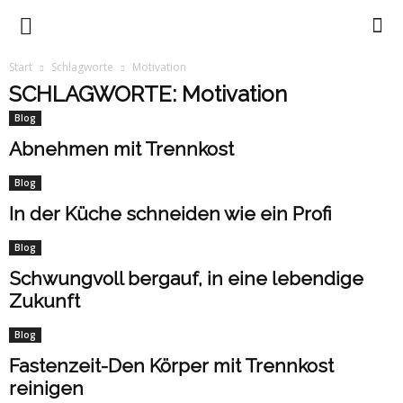
Trennkost
Start
Schlagworte
Motivation
SCHLAGWORTE: Motivation
mit
Blog
Abnehmen mit Trennkost
Ursula
Blog
In der Küche schneiden wie ein Profi
Blog
Summ
Schwungvoll bergauf, in eine lebendige
Zukunft
Blog
Fastenzeit-Den Körper mit Trennkost
reinigen