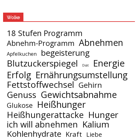
Wolke
18 Stufen Programm
Abnehmen
Abnehm-Programm
begeisterung
Apfelkuchen
Energie
Blutzuckerspiegel
Diät
Erfolg
Ernährungsumstellung
Fettstoffwechsel
Gehirn
Gewichtsabnahme
Genuss
Heißhunger
Glukose
Hunger
Heißhungerattacke
Kalium
ich will abnehmen
Kohlenhydrate
Kraft
Liebe