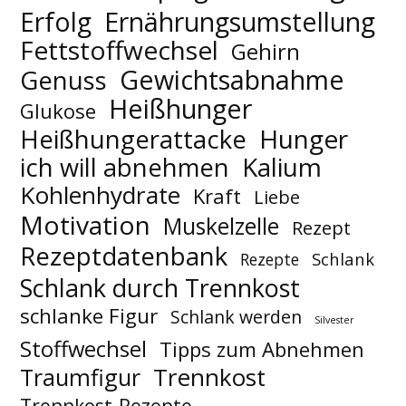
Erfolg
Ernährungsumstellung
Fettstoffwechsel
Gehirn
Gewichtsabnahme
Genuss
Heißhunger
Glukose
Hunger
Heißhungerattacke
Kalium
ich will abnehmen
Kohlenhydrate
Kraft
Liebe
Motivation
Muskelzelle
Rezept
Rezeptdatenbank
Schlank
Rezepte
Schlank durch Trennkost
schlanke Figur
Schlank werden
Silvester
Stoffwechsel
Tipps zum Abnehmen
Trennkost
Traumfigur
Trennkost-Rezepte