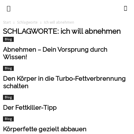
Trennkost
Start
Schlagworte
Ich will abnehmen
SCHLAGWORTE: ich will abnehmen
mit
Blog
Abnehmen – Dein Vorsprung durch
Wissen!
Ursula
Blog
Den Körper in die Turbo-Fettverbrennung
Summ
schalten
Blog
Der Fettkiller-Tipp
Blog
Körperfette gezielt abbauen